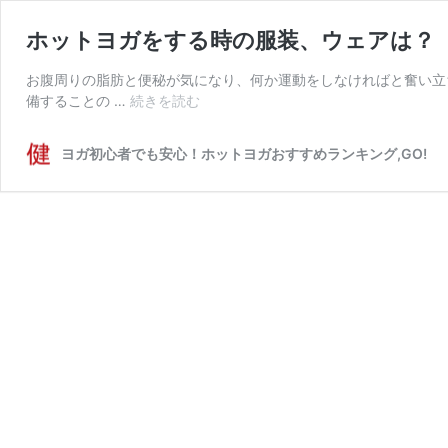
ホットヨガをする時の服装、ウェアは？
お腹周りの脂肪と便秘が気になり、何か運動をしなければと奮い立
ホ
備することの …
続きを読む
ッ
ト
ヨガ初心者でも安心！ホットヨガおすすめランキング,GO!
ヨ
ガ
を
す
る
時
の
服
装、
ウ
ェ
ア
は？