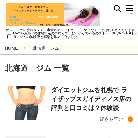
menu
ホットヨガの服装ウェア、水素水やマットキープ、気になることはたくさんあります
ね。LAVAやカルドの体験申込の予約って、どうやってやるの？ホットヨガGOGO!ホッ
トヨガ・ジムの体験談と感想を集めてみました。
HOME
北海道 ジム
北海道 ジム 一覧
ダイエットジムを札幌で!ラ
イザップスガイディノス店の
評判と口コミは？体験談
続きを読む