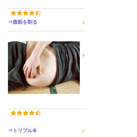
⇒腹筋を割る
⇒トリプルＢ