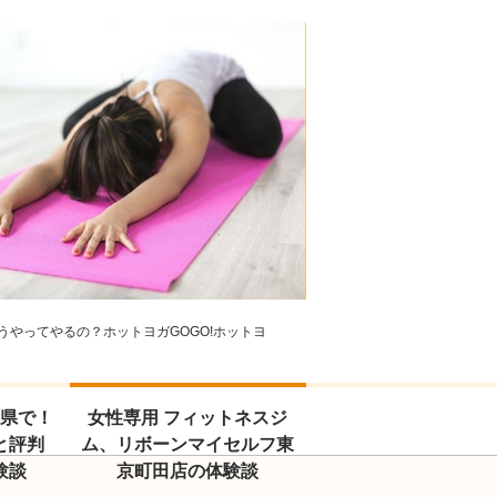
やってやるの？ホットヨガGOGO!ホットヨ
玉県で！
女性専用 フィットネスジ
と評判
ム、リボーンマイセルフ東
験談
京町田店の体験談