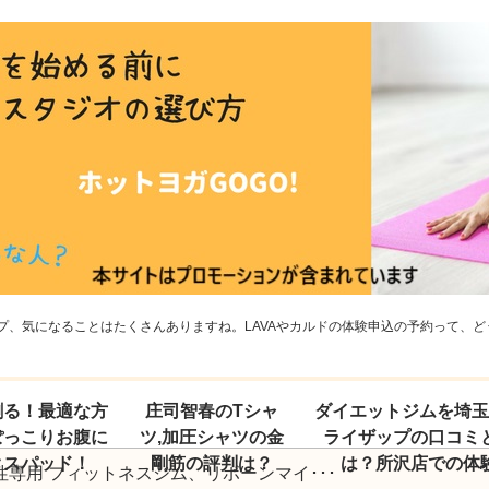
、気になることはたくさんありますね。LAVAやカルドの体験申込の予約って、どう
割る！最適な方
庄司智春のTシャ
ダイエットジムを埼
ぽっこりお腹に
ツ,加圧シャツの金
ライザップの口コミ
クスパッド！
剛筋の評判は？
は？所沢店での体
性専用 フィットネスジム、リボーンマイ･･･