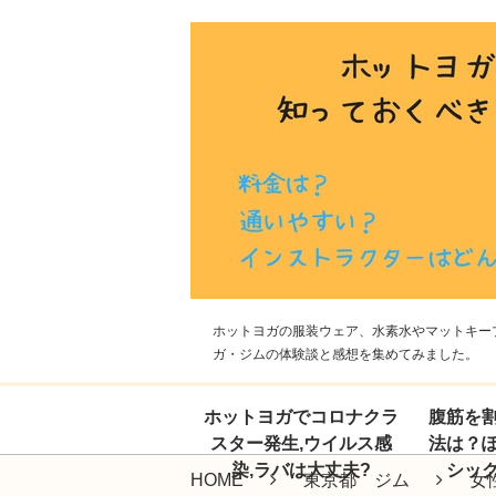
ホットヨガの服装ウェア、水素水やマットキープ
ガ・ジムの体験談と感想を集めてみました。
ホットヨガでコロナクラ
腹筋を
スター発生,ウイルス感
法は？
染,ラバは大丈夫?
シッ
HOME
東京都 ジム
女