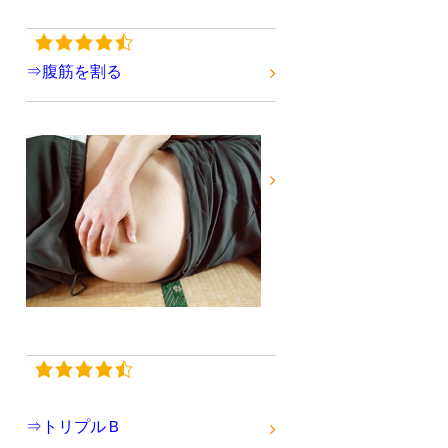
⇒腹筋を割る
⇒トリプルＢ