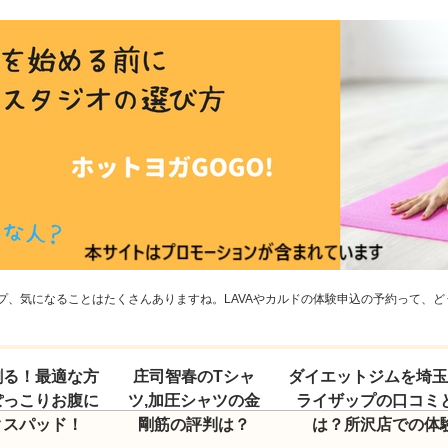
、気になることはたくさんありますね。LAVAやカルドの体験申込の予約って、どう
割る！最適な方
庄司智春のTシャ
ダイエットジムを埼
ぽっこりお腹に
ツ,加圧シャツの金
ライザップの口コミ
クスパッド！
剛筋の評判は？
は？所沢店での体