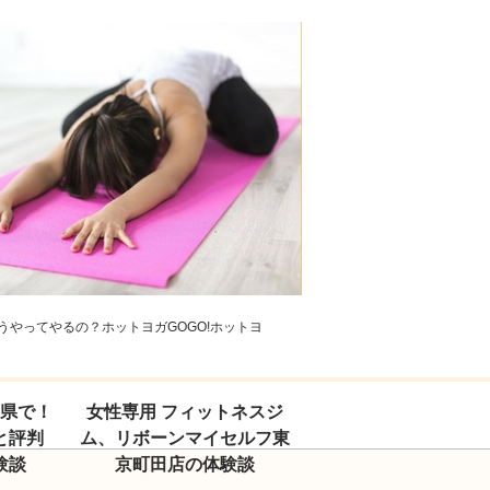
やってやるの？ホットヨガGOGO!ホットヨ
玉県で！
女性専用 フィットネスジ
と評判
ム、リボーンマイセルフ東
験談
京町田店の体験談