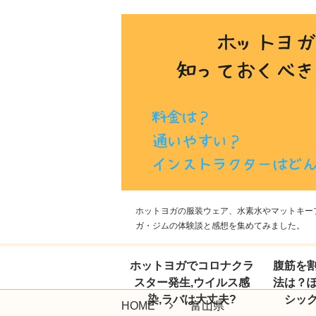
ホットヨガの服装ウェア、水素水やマットキープ
ガ・ジムの体験談と感想を集めてみました。
ホットヨガでコロナクラ
腹筋を
スター発生,ウイルス感
法は？
染,ラバは大丈夫?
シッ
HOME
富山県