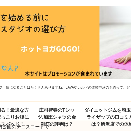
、気になることはたくさんありますね。LAVAやカルドの体験申込の予約って、どう
割る！最適な方
庄司智春のTシャ
ダイエットジムを埼
ぽっこりお腹に
ツ,加圧シャツの金
ライザップの口コミ
クスパッド！
剛筋の評判は？
は？所沢店での体
崎公園のテニスコートで