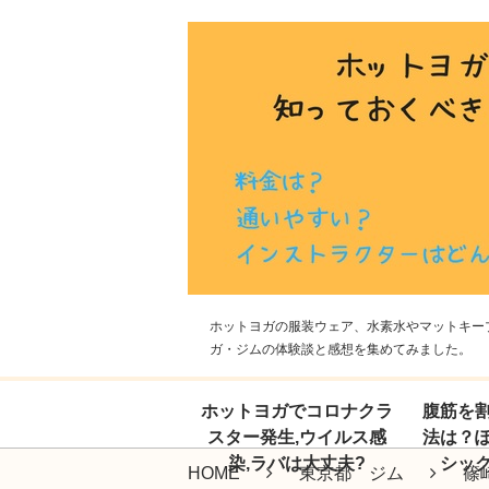
ホットヨガの服装ウェア、水素水やマットキープ
ガ・ジムの体験談と感想を集めてみました。
ホットヨガでコロナクラ
腹筋を
スター発生,ウイルス感
法は？
染,ラバは大丈夫?
シッ
HOME
東京都 ジム
篠