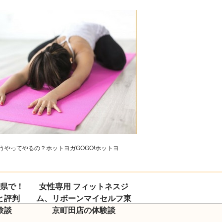
やってやるの？ホットヨガGOGO!ホットヨ
玉県で！
女性専用 フィットネスジ
と評判
ム、リボーンマイセルフ東
験談
京町田店の体験談