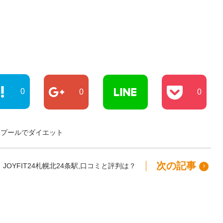
0
0
0
水プールでダイエット
次の記事
JOYFIT24札幌北24条駅,口コミと評判は？