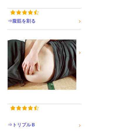
⇒腹筋を割る
⇒トリプルＢ