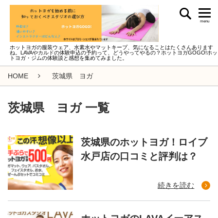
menu
ホットヨガの服装ウェア、水素水やマットキープ、気になることはたくさんあります
ね。LAVAやカルドの体験申込の予約って、どうやってやるの？ホットヨガGOGO!ホッ
トヨガ・ジムの体験談と感想を集めてみました。
HOME
茨城県 ヨガ
茨城県 ヨガ 一覧
茨城県のホットヨガ！ロイブ
水戸店の口コミと評判は？
続きを読む