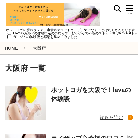
menu
ホットヨガの服装ウェア、水素水やマットキープ、気になることはたくさんあります
ね。LAVAやカルドの体験申込の予約って、どうやってやるの？ホットヨガGOGO!ホッ
トヨガ・ジムの体験談と感想を集めてみました。
HOME
大阪府
大阪府 一覧
ホットヨガを大阪で！lavaの
体験談
続きを読む