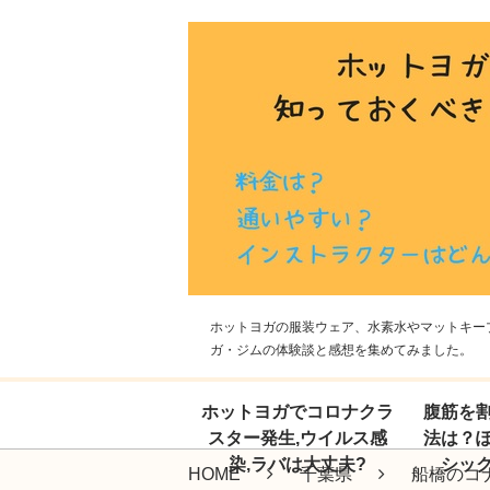
ホットヨガの服装ウェア、水素水やマットキープ
ガ・ジムの体験談と感想を集めてみました。
ホットヨガでコロナクラ
腹筋を
スター発生,ウイルス感
法は？
染,ラバは大丈夫?
シッ
HOME
千葉県
船橋のコ