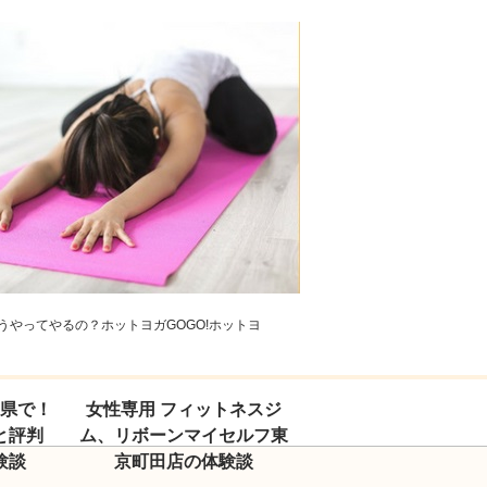
やってやるの？ホットヨガGOGO!ホットヨ
玉県で！
女性専用 フィットネスジ
と評判
ム、リボーンマイセルフ東
験談
京町田店の体験談