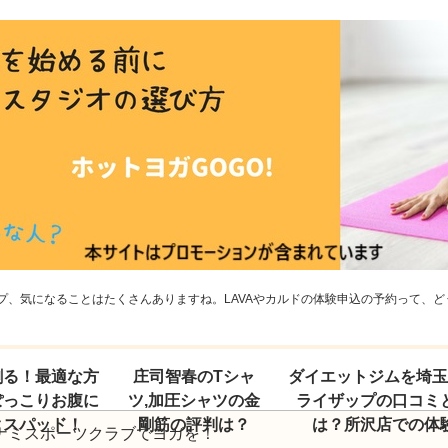
、気になることはたくさんありますね。LAVAやカルドの体験申込の予約って、どう
割る！最適な方
庄司智春のTシャ
ダイエットジムを埼
ぽっこりお腹に
ツ,加圧シャツの金
ライザップの口コミ
クスパッド！
剛筋の評判は？
は？所沢店での体
ナミスポーツクラブでヨガを！