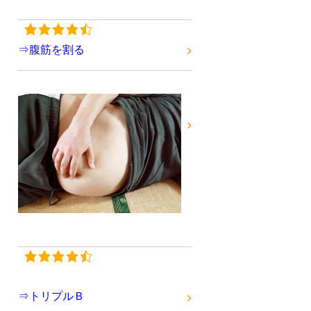
⇒腹筋を割る
⇒トリプルＢ