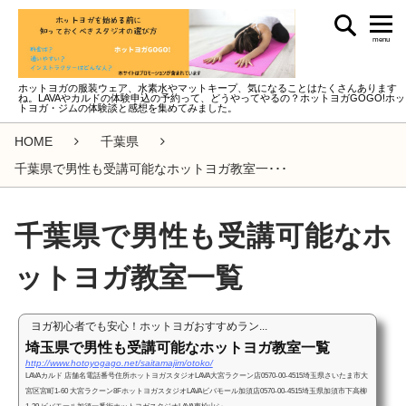
menu
ホットヨガの服装ウェア、水素水やマットキープ、気になることはたくさんあります
ね。LAVAやカルドの体験申込の予約って、どうやってやるの？ホットヨガGOGO!ホッ
トヨガ・ジムの体験談と感想を集めてみました。
HOME
千葉県
千葉県で男性も受講可能なホットヨガ教室一･･･
千葉県で男性も受講可能なホ
ットヨガ教室一覧
ヨガ初心者でも安心！ホットヨガおすすめラン...
埼玉県で男性も受講可能なホットヨガ教室一覧
http://www.hotoyogago.net/saitamajim/otoko/
LAVAカルド 店舗名電話番号住所ホットヨガスタジオLAVA大宮ラクーン店0570-00-4515埼玉県さいたま市大
宮区宮町1-60 大宮ラクーン8FホットヨガスタジオLAVAビバモール加須店0570-00-4515埼玉県加須市下高柳