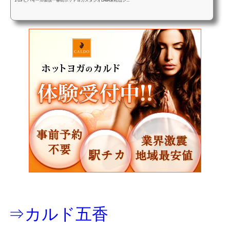
1-29 ビバモール加須一番街ホットヨガスタジオLAVA東松山シ...
⇒カルド五香