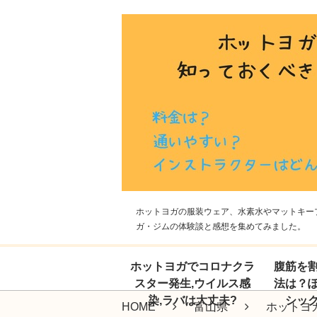
ホットヨガの服装ウェア、水素水やマットキープ
ガ・ジムの体験談と感想を集めてみました。
ホットヨガでコロナクラ
腹筋を
スター発生,ウイルス感
法は？
染,ラバは大丈夫?
シッ
HOME
富山県
ホットヨガ