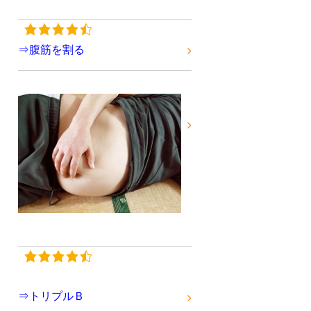
⇒腹筋を割る
⇒トリプルＢ