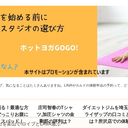
、気になることはたくさんありますね。LAVAやカルドの体験申込の予約って、どう
割る！最適な方
庄司智春のTシャ
ダイエットジムを埼
ぽっこりお腹に
ツ,加圧シャツの金
ライザップの口コミ
クスパッド！
剛筋の評判は？
は？所沢店での体
を富山で!ロイブとLAVA選ぶ･･･