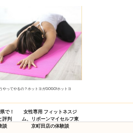
やってやるの？ホットヨガGOGO!ホットヨ
玉県で！
女性専用 フィットネスジ
と評判
ム、リボーンマイセルフ東
験談
京町田店の体験談