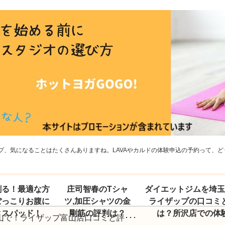
、気になることはたくさんありますね。LAVAやカルドの体験申込の予約って、どう
割る！最適な方
庄司智春のTシャ
ダイエットジムを埼
ぽっこりお腹に
ツ,加圧シャツの金
ライザップの口コミ
クスパッド！
剛筋の評判は？
は？所沢店での体
山で！ライザップ富山店口コミと評･･･