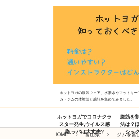
ホットヨガの服装ウェア、水素水やマットキープ
ガ・ジムの体験談と感想を集めてみました。
ホットヨガでコロナクラ
腹筋を
スター発生,ウイルス感
法は？
染,ラバは大丈夫?
シッ
HOME
富山県
ジムを富