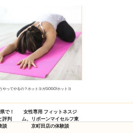
やってやるの？ホットヨガGOGO!ホットヨ
玉県で！
女性専用 フィットネスジ
と評判
ム、リボーンマイセルフ東
験談
京町田店の体験談