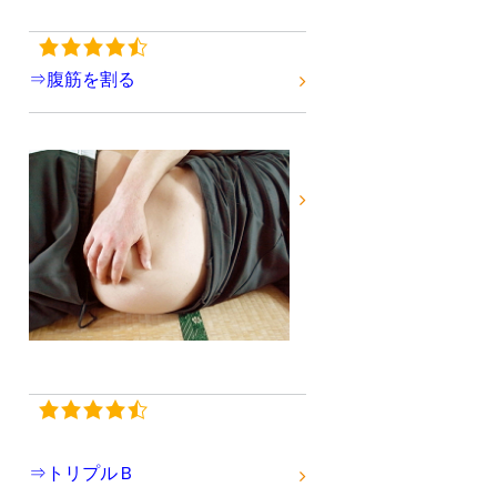
⇒腹筋を割る
⇒トリプルＢ