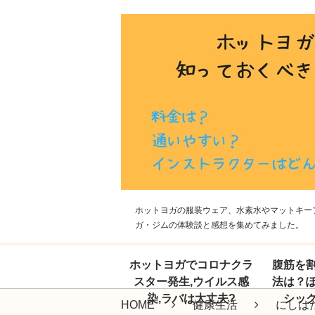
ホットヨガの服装ウェア、水素水やマットキープ
ガ・ジムの体験談と感想を集めてみました。
ホットヨガでコロナクラ
腹筋を
スター発生,ウイルス感
法は？
染,ラバは大丈夫?
シッ
HOME
健康生活
にしは