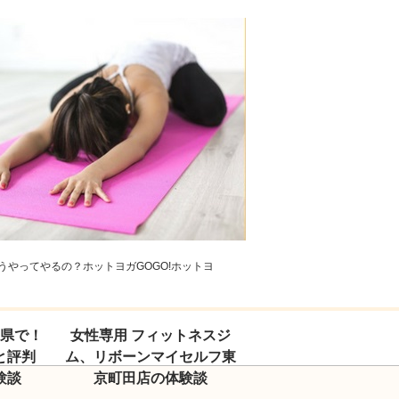
やってやるの？ホットヨガGOGO!ホットヨ
玉県で！
女性専用 フィットネスジ
と評判
ム、リボーンマイセルフ東
験談
京町田店の体験談