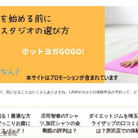
、気になることはたくさんありますね。LAVAやカルドの体験申込の予約って、どう
割る！最適な方
庄司智春のTシャ
ダイエットジムを埼
ぽっこりお腹に
ツ,加圧シャツの金
ライザップの口コミ
クスパッド！
剛筋の評判は？
は？所沢店での体
た整骨院