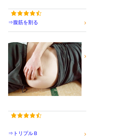
⇒腹筋を割る
⇒トリプルＢ