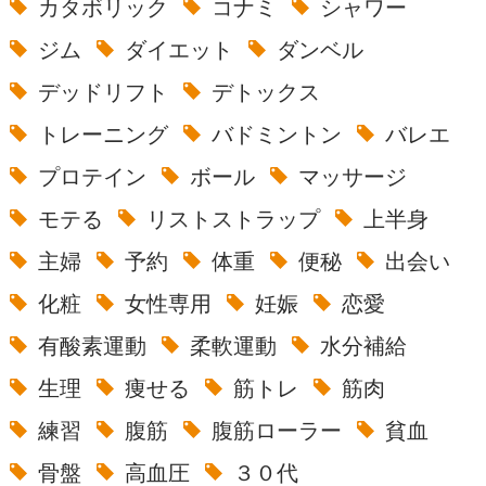
カタボリック
コナミ
シャワー
ジム
ダイエット
ダンベル
デッドリフト
デトックス
トレーニング
バドミントン
バレエ
プロテイン
ボール
マッサージ
モテる
リストストラップ
上半身
主婦
予約
体重
便秘
出会い
化粧
女性専用
妊娠
恋愛
有酸素運動
柔軟運動
水分補給
生理
痩せる
筋トレ
筋肉
練習
腹筋
腹筋ローラー
貧血
骨盤
高血圧
３０代