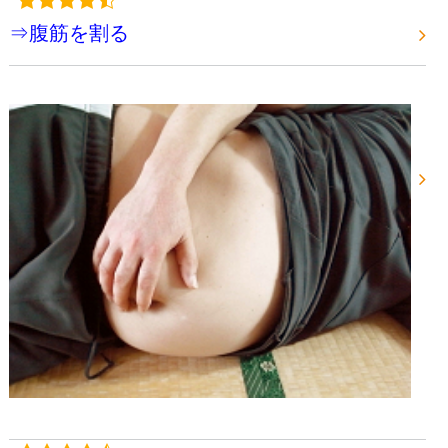
⇒腹筋を割る