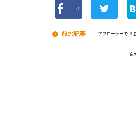
0
前の記事
アブローラーで 背
泉