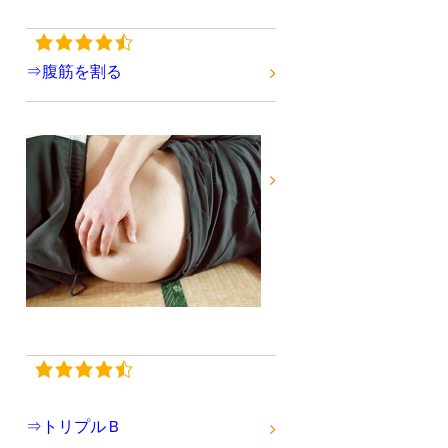
⇒腹筋を割る
⇒トリプルＢ