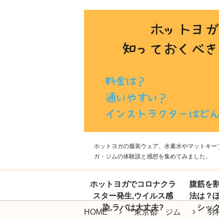
ホットヨガの服装ウェア、水素水やマットキープ
ガ・ジムの体験談と感想を集めてみました。
ホットヨガでコロナクラ
腹筋を
スター発生,ウイルス感
法は？
染,ラバは大丈夫?
シッ
HOME
東京都 ジム
羽