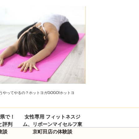
やってやるの？ホットヨガGOGO!ホットヨ
玉県で！
女性専用 フィットネスジ
と評判
ム、リボーンマイセルフ東
験談
京町田店の体験談