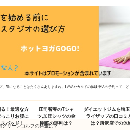
、気になることはたくさんありますね。LAVAやカルドの体験申込の予約って、どう
割る！最適な方
庄司智春のTシャ
ダイエットジムを埼
ぽっこりお腹に
ツ,加圧シャツの金
ライザップの口コミ
クスパッド！
剛筋の評判は？
は？所沢店での体
村グリーンゴルフの料金は？