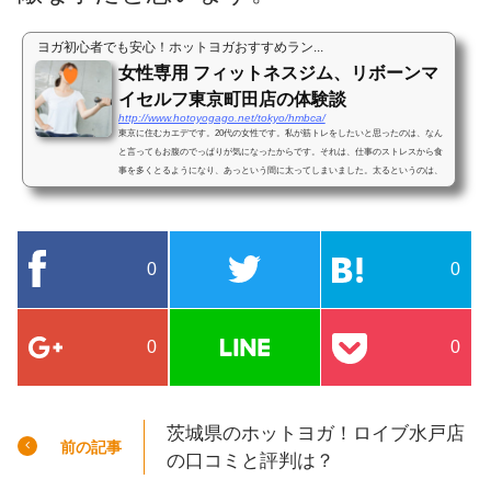
ヨガ初心者でも安心！ホットヨガおすすめラン...
女性専用 フィットネスジム、リボーンマ
イセルフ東京町田店の体験談
http://www.hotoyogago.net/tokyo/hmbca/
東京に住むカエデです。20代の女性です。私が筋トレをしたいと思ったのは、なん
と言ってもお腹のでっぱりが気になったからです。それは、仕事のストレスから食
事を多くとるようになり、あっという間に太ってしまいました。太るというのは、
以前は腹部が太ることはあ...
0
0
0
0
茨城県のホットヨガ！ロイブ水戸店
前の記事
の口コミと評判は？