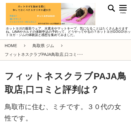
menu
ホットヨガの服装ウェア、水素水やマットキープ、気になることはたくさんあります
ね。LAVAやカルドの体験申込の予約って、どうやってやるの？ホットヨガGOGO!ホッ
トヨガ・ジムの体験談と感想を集めてみました。
HOME
鳥取県 ジム
フィットネスクラブPAJA鳥取店,口コミ･･･
フィットネスクラブPAJA鳥
取店,口コミと評判は？
鳥取市に住む、ミチです。３０代の女
性です。