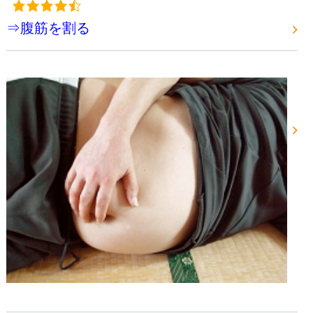
⇒腹筋を割る