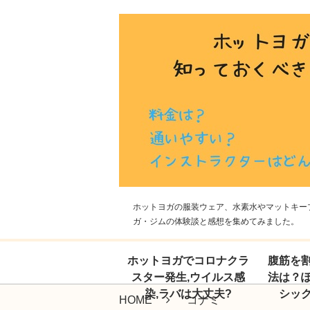
ホットヨガの服装ウェア、水素水やマットキープ
ガ・ジムの体験談と感想を集めてみました。
ホットヨガでコロナクラ
腹筋を
スター発生,ウイルス感
法は？
染,ラバは大丈夫?
シッ
HOME
コナミ