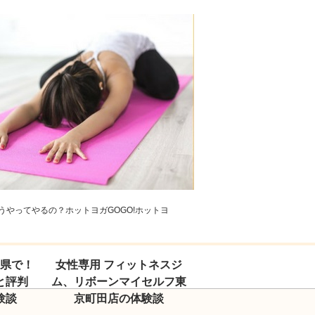
やってやるの？ホットヨガGOGO!ホットヨ
玉県で！
女性専用 フィットネスジ
と評判
ム、リボーンマイセルフ東
験談
京町田店の体験談