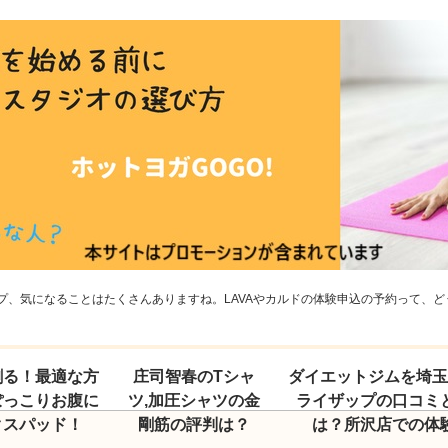
、気になることはたくさんありますね。LAVAやカルドの体験申込の予約って、どう
割る！最適な方
庄司智春のTシャ
ダイエットジムを埼
ぽっこりお腹に
ツ,加圧シャツの金
ライザップの口コミ
クスパッド！
剛筋の評判は？
は？所沢店での体