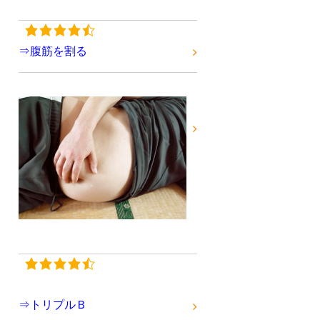
⇒腹筋を割る
⇒トリプルＢ