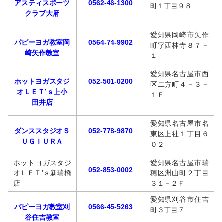
アスティスポーツ
0562-46-1300
町１丁目９８
クラブ大府
愛知県岡崎市矢作
パピーヨガ教室岡
0564-74-9902
町字西林寺８７－
崎矢作教室
１
愛知県名古屋市西
ホットヨガスタジ
052-501-0200
区二方町４－３－
オＬＥＴ’ｓ上小
１Ｆ
田井店
愛知県名古屋市名
ダンススタジオＳ
052-778-9870
東区上社１丁目６
ＵＧＩＵＲＡ
０２
ホットヨガスタジ
愛知県名古屋市瑞
052-853-0002
オＬＥＴ’ｓ新瑞橋
穂区洲山町２丁目
店
３１－２Ｆ
愛知県刈谷市住吉
パピーヨガ教室刈
0566-45-5263
町３丁目７
谷住吉教室