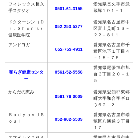
フィレックス長久
愛知県長久手市武
0561-61-3155
手スタジオ
蔵塚１０１－１
ドクターシン（Ｄ
愛知県名古屋市中
052-253-5377
ｒ．Ｓｈｅｎ’ｓ）
区富士見町１３－
健康医学院
２２－８１１
アンドヨガ
愛知県名古屋市千
052-753-4911
種区池下１丁目４
－１５－７Ｆ
愛知県尾張旭市旭
和らぎ健康センタ
0561-52-5558
台３丁目２０－１
ー
５
からだの恵み
愛知県愛知郡東郷
0561-76-0009
町大字和合字ギロ
ウ６２－２
ＢｏｄｙａｎｄＳ
愛知県名古屋市瑞
052-602-5539
ｏｕｌ
穂区八勝通３丁目
１７
スマイルＹＯＧＡ
愛知県名古屋市中