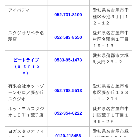
アイバディ
愛知県名古屋市千
052-731-8100
種区今池３丁目１
２－１２
スタジオリベラ名
愛知県名古屋市中
052-583-8550
駅店
村区名駅南１丁目
１９－１３
愛知県蒲郡市大塚
ビートライブ
0533-95-1473
町大門２６－２
（Ｂ‐ｔｒｉｂ
ｅ）
有限会社ホットゾ
愛知県名古屋市名
052-768-5513
ーンゼロ／藤が丘
東区藤が丘１３８
スタジオ
－１－２０１
ホットヨガスタジ
愛知県名古屋市中
052-354-0222
オＬＥＴ’ｓ荒子店
川区荒子１丁目１
９６－２Ｆ
ヨガスタジオフィ
愛知県名古屋市緑
0120-118458