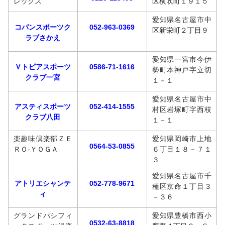
レックス
区横吹町１９１５
愛知県名古屋市中
コパンスポーツク
052-963-0369
区新栄町２丁目９
ラブさかえ
愛知県一宮市今伊
Ｖトピアスポーツ
0586-71-1616
勢町本神戸字立切
クラブ一宮
１－１
愛知県名古屋市中
アスティスポーツ
052-414-1555
村区岩塚町字西枝
クラブ八田
１－１
楽趣味倶楽部ＺＥ
愛知県岡崎市上地
0564-53-0855
ＲＯ‐ＹＯＧＡ
６丁目１８－７１
３
愛知県名古屋市千
アトリエシャンテ
052-778-9671
種区京命１丁目３
ィ
－３６
グランドパシフィ
愛知県豊橋市西小
0532-63-8818