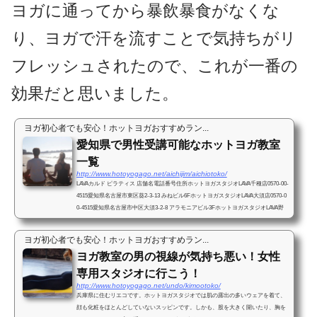
ヨガに通ってから暴飲暴食がなくな
り、ヨガで汗を流すことで気持ちがリ
フレッシュされたので、これが一番の
効果だと思いました。
ヨガ初心者でも安心！ホットヨガおすすめラン...
愛知県で男性受講可能なホットヨガ教室
一覧
http://www.hotoyogago.net/aichijim/aichiotoko/
LAVAカルド ピラティス 店舗名電話番号住所ホットヨガスタジオLAVA千種店0570-00-
4515愛知県名古屋市東区葵2-3-13 みねビル6FホットヨガスタジオLAVA大須店0570-0
0-4515愛知県名古屋市中区大須3-2-8 アラモニアビル3FホットヨガスタジオLAVA野
並店0570-00-4515愛知県...
ヨガ初心者でも安心！ホットヨガおすすめラン...
ヨガ教室の男の視線が気持ち悪い！女性
専用スタジオに行こう！
http://www.hotoyogago.net/undo/kimootoko/
兵庫県に住むリエコです。ホットヨガスタジオでは肌の露出の多いウェアを着て、
顔も化粧をほとんどしていないスッピンです。しかも、股を大きく開いたり、胸を