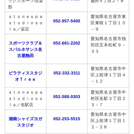
ックスポーツ倶楽
鷹野４丁目２－８
部
ｓｔｏｎｅｓｐａ
愛知県名古屋市東
052-957-5400
ｓｔｕｄｉｏｓｏ
区東桜１丁目１０
ｌａ／栄店
－９
愛知県名古屋市熱
スポーツクラブ＆
052-681-2202
田区五本松町９－
スパルネサンス名
３３
古屋熱田
愛知県名古屋市中
ピラティススタジ
052-332-3311
区上前津１丁目４
オＴｒｅｅ
－１２
ｓｔｏｎｅｓｐａ
愛知県名古屋市中
052-588-0303
ｓｔｕｄｉｏｓｏ
村区名駅３丁目２
ｌａ／名駅店
３－７
愛知県名古屋市中
湘南シャイズヨガ
052-253-5515
区上前津１丁目１
スタジオ
２－２８