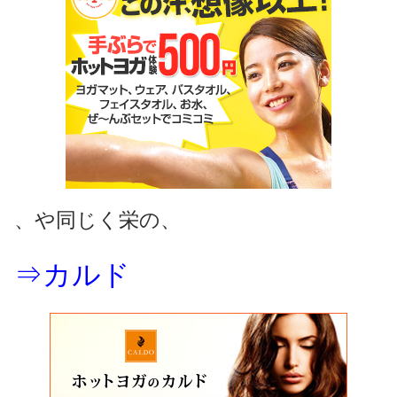
、や同じく栄の、
⇒カルド