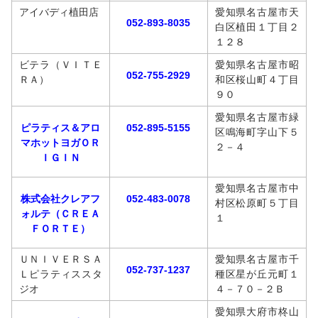
アイバディ植田店
愛知県名古屋市天
052-893-8035
白区植田１丁目２
１２８
ビテラ（ＶＩＴＥ
愛知県名古屋市昭
052-755-2929
ＲＡ）
和区桜山町４丁目
９０
愛知県名古屋市緑
ピラティス＆アロ
052-895-5155
区鳴海町字山下５
マホットヨガＯＲ
２－４
ＩＧＩＮ
愛知県名古屋市中
株式会社クレアフ
052-483-0078
村区松原町５丁目
ォルテ（ＣＲＥＡ
１
ＦＯＲＴＥ）
ＵＮＩＶＥＲＳＡ
愛知県名古屋市千
052-737-1237
Ｌピラティススタ
種区星が丘元町１
ジオ
４－７０－２Ｂ
愛知県大府市柊山