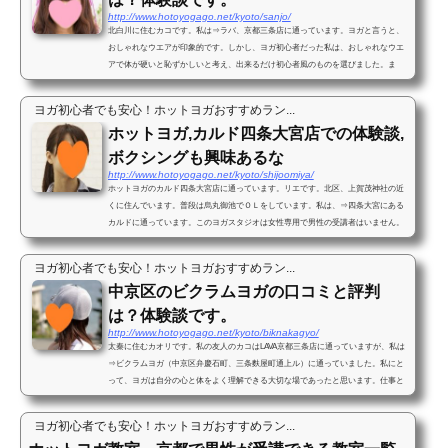
http://www.hotoyogago.net/kyoto/sanjo/
北白川に住むカコです。私は⇒ラバ、京都三条店に通っています。ヨガと言うと、
おしゃれなウエアが印象的です。しかし、ヨガ初心者だった私は、おしゃれなウエ
アで体が硬いと恥ずかしいと考え、出来るだけ初心者風のものを選びました。ま
ず、シャツは普通の無地の薄い...
ヨガ初心者でも安心！ホットヨガおすすめラン...
ホットヨガ,カルド四条大宮店での体験談,
ボクシングも興味あるな
http://www.hotoyogago.net/kyoto/shijoomiya/
ホットヨガのカルド四条大宮店に通っています。リエです。北区、上賀茂神社の近
くに住んでいます。普段は烏丸御池でＯＬをしています。私は、⇒四条大宮にある
カルドに通っています。このヨガスタジオは女性専用で男性の受講者はいません。
ただし、ボクシングエクササ...
ヨガ初心者でも安心！ホットヨガおすすめラン...
中京区のビクラムヨガの口コミと評判
は？体験談です。
http://www.hotoyogago.net/kyoto/biknakagyo/
太秦に住むカオリです。私の友人のカコはLAVA京都三条店に通っていますが、私は
⇒ビクラムヨガ（中京区弁慶石町、三条麩屋町通上ル）に通っていました。私にと
って、ヨガは自分の心と体をよく理解できる大切な場であったと思います。仕事と
プライベートを区別したい時...
ヨガ初心者でも安心！ホットヨガおすすめラン...