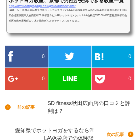
ホットヨガ教室、京都で男性が受講できる教室一覧
http://www.hotoyogago.net/kyoto/danseikyoto/
LAVAカルド 店舗名電話番号住所ホットヨガスタジオLAVA京都四条烏丸店0570-00-4515京都府京都市下京区
四条通東洞院東入立売西町66 京都証券ビル8FホットヨガスタジオLAVA山科店0570-00-4515京都府京都市山
科区安朱南屋敷町30-7 木下物産ビル7Fピラティススタイル 京...
0
0
0
0
SD fitness秋田広面店の口コミと評
前の記事
判は？
愛知県でホットヨガをするなら?!
次の記事
LAVA栄店での体験談