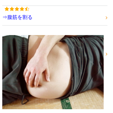
⇒腹筋を割る