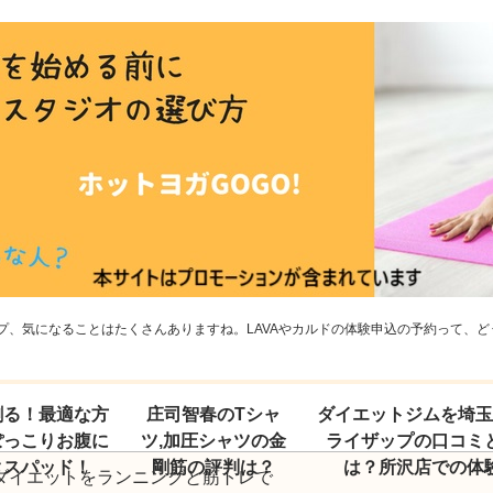
、気になることはたくさんありますね。LAVAやカルドの体験申込の予約って、どう
割る！最適な方
庄司智春のTシャ
ダイエットジムを埼
ぽっこりお腹に
ツ,加圧シャツの金
ライザップの口コミ
クスパッド！
剛筋の評判は？
は？所沢店での体
ダイエットをランニングと筋トレで