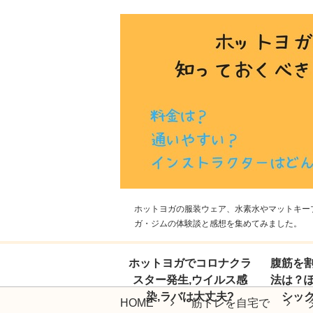
ホットヨガの服装ウェア、水素水やマットキープ
ガ・ジムの体験談と感想を集めてみました。
ホットヨガでコロナクラ
腹筋を
スター発生,ウイルス感
法は？
染,ラバは大丈夫?
シッ
HOME
筋トレを自宅で