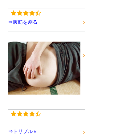
⇒腹筋を割る
⇒トリプルＢ