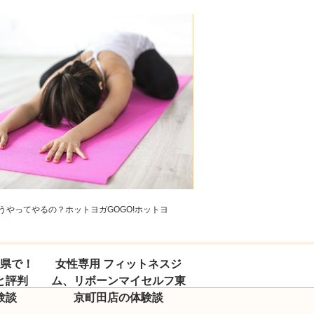
やってやるの？ホットヨガGOGO!ホットヨ
玉県で！
女性専用 フィットネスジ
と評判
ム、リボーンマイセルフ東
験談
京町田店の体験談