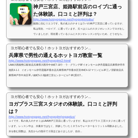
神戸三宮店、姫路駅前店のロイブに通っ
た体験談。口コミと評判は？
http://www.hotoyogago.net/hyogojim/roibu/
姫路に住むリエコです。私の友人のナオミはラバの神戸三宮店に通っていますが、
私は現在、⇒ロイブ、に通っています。元々はジムのスタジオレッスンでヨガをし
ていましたが、現在通っているジムにスタジオレッスンがないため、どうせなら、
と、ホットヨガに通うことま...
ヨガ初心者でも安心！ホットヨガおすすめラン...
兵庫県で男性の通えるホットヨガ教室一覧
http://www.hotoyogago.net/hyogojim/2-html/
LAVA川西能勢口駅前店兵庫県川西市中央町7-18ラ・ラ・グランデ8Fイオンモール伊丹昆陽店兵庫県伊丹市
池尻4-1-1 イオンモール伊丹昆陽2F垂水店兵庫県神戸市垂水区宮本町4-12 マリンビル3F三ノ宮駅前店兵
庫県神戸市中央区琴ノ緒町5-2-3協律三宮センタービル7･8F(受付7...
ヨガ初心者でも安心！ホットヨガおすすめラン...
ヨガプラス三宮スタジオの体験談。口コミと評判
は？
http://www.hotoyogago.net/hyogojim/yogaplus/
ユイです。私の友人のナオミはLAVA神戸三宮店に通っていますが、私はヨガプラス 三宮スタジオに通って
います。レッスン中は、水素水ではなく、持参していたミネラルウォーターを１リットル弱飲みました。
水を飲む回数は、先生からの指示で２回ほどありましたが、自分...