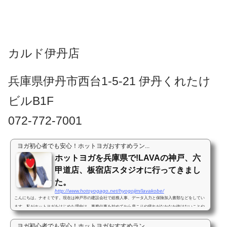
カルド伊丹店
兵庫県伊丹市西台1-5-21 伊丹くれたけ
ビルB1F
072-772-7001
ヨガ初心者でも安心！ホットヨガおすすめラン...
ホットヨガを兵庫県で!LAVAの神戸、六
甲道店、板宿店スタジオに行ってきまし
た。
http://www.hotoyogago.net/hyogojim/lavakobe/
こんにちは。ナオミです。現在は神戸市の建設会社で総務人事、データ入力と保険加入書類などをしてい
ます。私がホットヨガをはじめた理由は、事務仕事を始めてから肩こりや疲れがなかなか抜けないことや
デスクワークで太ってきてお腹がでてきたことから運動をしたい...
ヨガ初心者でも安心！ホットヨガおすすめラン...