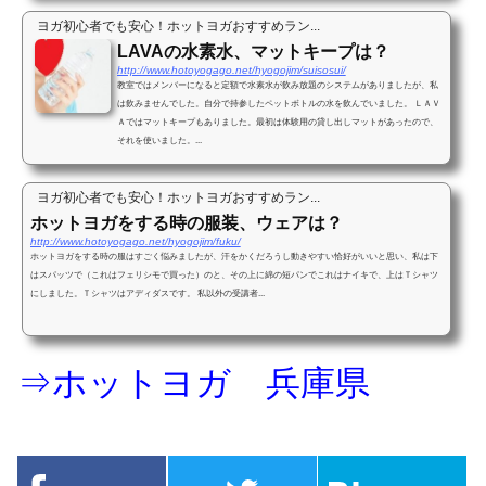
ヨガ初心者でも安心！ホットヨガおすすめラン...
LAVAの水素水、マットキープは？
http://www.hotoyogago.net/hyogojim/suisosui/
教室ではメンバーになると定額で水素水が飲み放題のシステムがありましたが、私
は飲みませんでした。自分で持参したペットボトルの水を飲んでいました。 ＬＡＶ
Ａではマットキープもありました。最初は体験用の貸し出しマットがあったので、
それを使いました。...
ヨガ初心者でも安心！ホットヨガおすすめラン...
ホットヨガをする時の服装、ウェアは？
http://www.hotoyogago.net/hyogojim/fuku/
ホットヨガをする時の服はすごく悩みましたが、汗をかくだろうし動きやすい恰好がいいと思い、私は下
はスパッツで（これはフェリシモで買った）のと、その上に綿の短パンでこれはナイキで、上はＴシャツ
にしました。Ｔシャツはアディダスです。 私以外の受講者...
⇒ホットヨガ 兵庫県